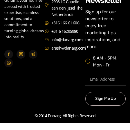
Newsletter
Guiding your journey
2908 LG Capelle
abroad with trusted
aan den IJssel The
Sign up for our
expertise, seamless
Netherlands
newsletter to
solutions, and a
+3161 66 61 606
commitment to
enjoy free
turning global dreams
+31 6 16295980
marketing tips,
into reality.
inspirations, and
info@danarg.com
more.
arash@danarg.com
8 AM - 5PM,
Mon - Fri
Sign Me Up
© 2014 Danarg. All Rights Reserved